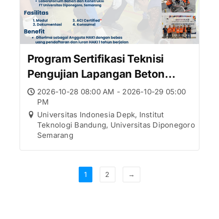
Program Sertifikasi Teknisi
Pengujian Lapangan Beton
Kelas I – Oktober
2026-10-28 08:00 AM - 2026-10-29 05:00
PM
Universitas Indonesia Depk, Institut
Teknologi Bandung, Universitas Diponegoro
Semarang
1
2
→