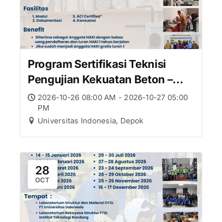
Program Sertifikasi Teknisi
Pengujian Kekuatan Beton –
Oktober
2026-10-26 08:00 AM - 2026-10-27 05:00
PM
Universitas Indonesia, Depok
28
OCT