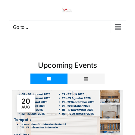
Go to...
Upcoming Events
20
AUG