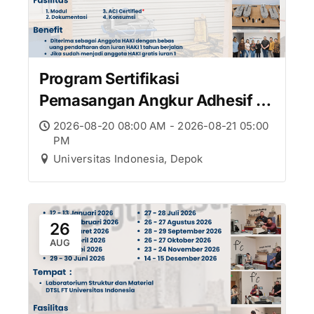
Program Sertifikasi
Pemasangan Angkur Adhesif –
Agustus
2026-08-20 08:00 AM - 2026-08-21 05:00
PM
Universitas Indonesia, Depok
26
AUG