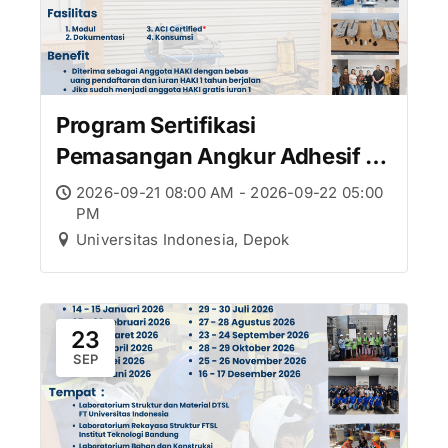
Program Sertifikasi
Pemasangan Angkur Adhesif –
September
2026-09-21 08:00 AM - 2026-09-22 05:00
PM
Universitas Indonesia, Depok
23
SEP